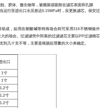
颗粒、胶体、微生物等，被截留或吸附在滤芯表面和孔隙
当运行至进出口水压差达
0.15MPa
时，应更换滤芯。保安过
料组成，如用在耐酸碱等特殊场合则可采用
316
不锈钢做外
较大的场合。过滤滤壳中间装的过滤滤芯主要以
PP
过滤棉芯
支到几十支不等，主要是根据处理量的大小来确定。
进出口
1
寸
1
寸
1.2
寸
1.2
寸
1.2
寸