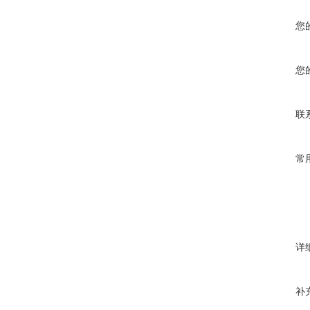
您
您
联
常
详
补