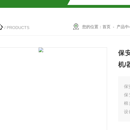
心
/器
您的位置：
首页
-
产品中
/ PRODUCTS
袋式双联过滤器 过滤机/器
保
单袋过滤器 过滤机/器
机/
滤芯式过滤器 过滤机/器
器
保
保
钢布袋过滤器 过滤机/器
棉
设
1S顶入式过滤器 过滤机/器
性
粒