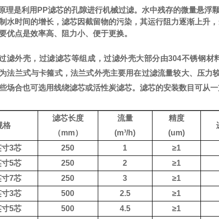
原理是利用
PP
滤芯的孔隙进行机械过滤。水中残存的微量悬浮
制水时间的增长，滤芯因截留物的污染，其运行阻力逐渐上升，
要优点是效率高、阻力小、便于更换。
过滤外壳，过滤滤芯等组成，过滤外壳大部分由
304
不锈钢材
为法兰式与卡箍式，法兰式外壳主要用在过滤流量较大、压力
些场合也可选用线绕滤芯或活性炭滤芯。滤芯的安装数目可从一
滤芯长度
流量
精度
规格
（
mm
）
(m
³
/h)
(um)
英寸
3
芯
250
1
≥
1
英寸
5
芯
250
2
≥
1
英寸
7
芯
250
3
≥
1
英寸
3
芯
500
2.5
≥
1
英寸
5
芯
500
4.5
≥
1