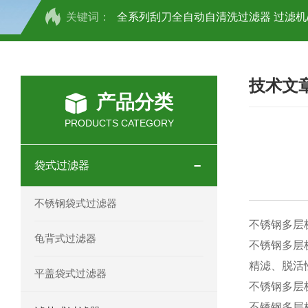
关键词：
全系列刮刀全自动自清洗过滤器 过滤机
全系列刷式自清洗过滤器 过滤机/器
技术文
抱箍快开袋式过滤器 不锈钢材质 过滤机
产品分类
不锈钢正压过滤器 过滤机/器
不锈钢
PRODUCTS CATEGORY
不锈钢多袋过滤器 过滤机/器
不锈钢
袋式过滤器
不锈钢龟背过滤器 过滤机/器
不锈钢
不锈钢袋式过滤器
DL-1P2S不锈钢顶入式过滤器 过滤机/
不锈钢多层
龟背式过滤器
不锈钢多层
不锈钢单袋式过滤器 过滤机/器
不锈
精滤、脱活
平盖袋式过滤器
不锈钢多层
袋式双联过滤器 过滤机/器
DL-1P
不锈钢多层