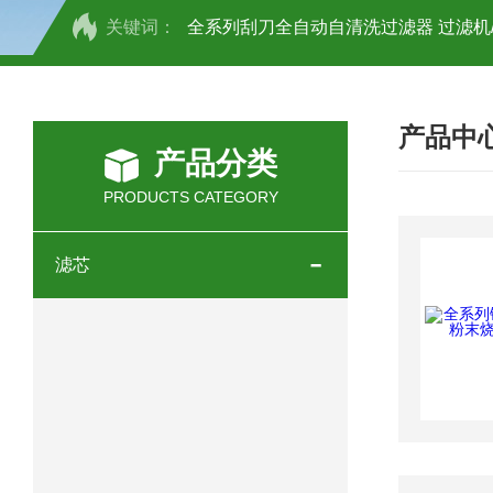
关键词：
全系列刮刀全自动自清洗过滤器 过滤机
全系列刷式自清洗过滤器 过滤机/器
产品中
抱箍快开袋式过滤器 不锈钢材质 过滤机
产品分类
不锈钢正压过滤器 过滤机/器
不锈钢
PRODUCTS CATEGORY
不锈钢多袋过滤器 过滤机/器
不锈钢
滤芯
不锈钢龟背过滤器 过滤机/器
不锈钢
DL-1P2S不锈钢顶入式过滤器 过滤机/
不锈钢单袋式过滤器 过滤机/器
不锈
袋式双联过滤器 过滤机/器
DL-1P