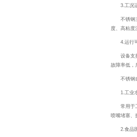
3.工况
不锈钢主体
度、高粘度
4.运行
设备支持自
故障率低，
不锈钢自
1.工业
常用于工业
喷嘴堵塞、
2.食品