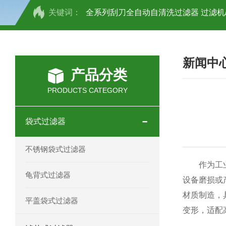
关键词：
全系列刮刀全自动自清洗过滤器 过滤机
全系列刷式自清洗过滤器 过滤机/器
新闻中
抱箍快开袋式过滤器 不锈钢材质 过滤机
产品分类
不锈钢正压过滤器 过滤机/器
不锈钢
PRODUCTS CATEGORY
不锈钢多袋过滤器 过滤机/器
不锈钢
袋式过滤器
不锈钢龟背过滤器 过滤机/器
不锈钢
不锈钢袋式过滤器
DL-1P2S不锈钢顶入式过滤器 过滤机/
作为工业
龟背式过滤器
设备磨损或
不锈钢单袋式过滤器 过滤机/器
不锈
材质制造，
平盖袋式过滤器
变形，适配
袋式双联过滤器 过滤机/器
DL-1P