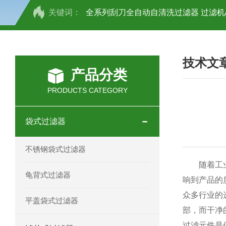
关键词：
全系列刮刀全自动自清洗过滤器 过滤机
全系列刷式自清洗过滤器 过滤机/器
技术文
抱箍快开袋式过滤器 不锈钢材质 过滤机
产品分类
不锈钢正压过滤器 过滤机/器
不锈钢
PRODUCTS CATEGORY
不锈钢多袋过滤器 过滤机/器
不锈钢
袋式过滤器
不锈钢龟背过滤器 过滤机/器
不锈钢
不锈钢袋式过滤器
DL-1P2S不锈钢顶入式过滤器 过滤机/
随着工业化
龟背式过滤器
响到产品的
不锈钢单袋式过滤器 过滤机/器
不锈
众多行业的
平盖袋式过滤器
部，而干净
袋式双联过滤器 过滤机/器
DL-1P
过滤元件是