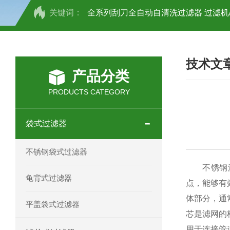
关键词：
全系列刮刀全自动自清洗过滤器 过滤机
全系列刷式自清洗过滤器 过滤机/器
技术文
抱箍快开袋式过滤器 不锈钢材质 过滤机
产品分类
不锈钢正压过滤器 过滤机/器
不锈钢
PRODUCTS CATEGORY
不锈钢多袋过滤器 过滤机/器
不锈钢
袋式过滤器
不锈钢龟背过滤器 过滤机/器
不锈钢
不锈钢袋式过滤器
DL-1P2S不锈钢顶入式过滤器 过滤机/
不锈钢滤芯
龟背式过滤器
点，能够有
不锈钢单袋式过滤器 过滤机/器
不锈
体部分，通
平盖袋式过滤器
芯是滤网的
袋式双联过滤器 过滤机/器
DL-1P
用于连接管