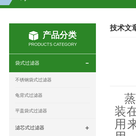
全系列刷式自清洗过滤器 过滤机/器
技术文
抱箍快开袋式过滤器 不锈钢材质 过滤机
产品分类
不锈钢正压过滤器 过滤机/器
不锈钢
PRODUCTS CATEGORY
不锈钢多袋过滤器 过滤机/器
不锈钢
袋式过滤器
不锈钢龟背过滤器 过滤机/器
不锈钢
不锈钢袋式过滤器
DL-1P2S不锈钢顶入式过滤器 过滤机/
蒸
龟背式过滤器
不锈钢单袋式过滤器 过滤机/器
不锈
装
平盖袋式过滤器
袋式双联过滤器 过滤机/器
DL-1P
用
滤芯式过滤器
20英寸9芯不锈钢微孔过滤器 过滤机/器